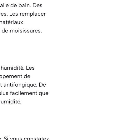
salle de bain. Des
res. Les remplacer
matériaux
n de moisissures.
’humidité. Les
loppement de
nt antifongique. De
plus facilement que
humidité.
e. Si vous constatez