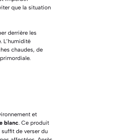
ter que la situation
r derrière les
. L’humidité
ches chaudes, de
primordiale.
vironnement et
e blanc
. Ce produit
 suffit de verser du
ones affectées. Après