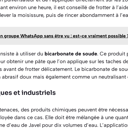
ant environ une heure, il est conseillé de frotter à l’a
ever la moisissure, puis de rincer abondamment à l’eau
’un groupe WhatsApp sans être vu : est-ce vraiment possible 
nsiste à utiliser du
bicarbonate de soude
. Ce produit
r obtenir une pâte que l’on applique sur les taches d
s avant de frotter délicatement. Le bicarbonate de sou
abrasif doux mais également comme un neutralisant 
ues et industriels
 tenaces, des produits chimiques peuvent être nécessai
yée dans ce cas. Elle doit être mélangée à une quant
e d’eau de Javel pour dix volumes d’eau. L’application