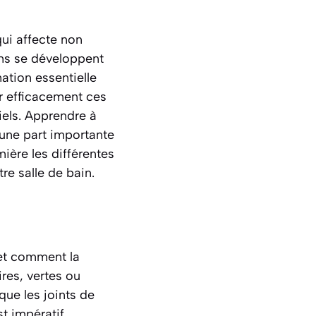
ui affecte non
ns se développent
ation essentielle
er efficacement ces
iels. Apprendre à
 une part importante
ière les différentes
re salle de bain.
 et comment la
res, vertes ou
que les joints de
st impératif