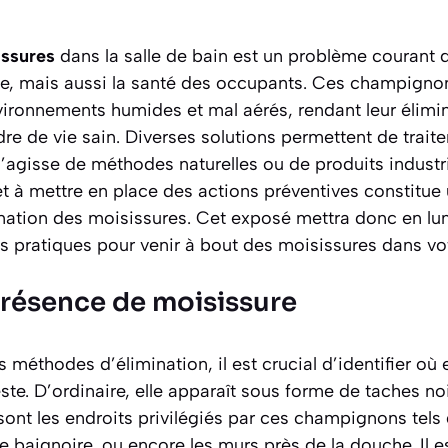
issures
dans la salle de bain est un problème courant q
ue, mais aussi la santé des occupants. Ces champigno
ironnements humides et mal aérés, rendant leur élimin
re de vie sain. Diverses solutions permettent de trait
’agisse de méthodes naturelles ou de produits industr
 et à mettre en place des actions préventives constitue
nation des moisissures. Cet exposé mettra donc en lum
s pratiques pour venir à bout des moisissures dans vot
 présence de moisissure
 méthodes d’élimination, il est crucial d’identifier où
te. D’ordinaire, elle apparaît sous forme de taches noi
nt les endroits privilégiés par ces champignons tels 
de baignoire, ou encore les murs près de la douche. Il e